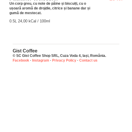
Un corp greu, cu note de pâine și biscuiți, cu o
ușoară aromă de drojdie, citrice și banane dar și
gumă de mestecat.
0.5L 24,00 kCal / 100ml
Gist Coffee
© SC Gist Coffee Shop SRL, Cuza Voda 4, Iași, România.
Facebook
·
Instagram
·
Privacy Policy
·
Contact us