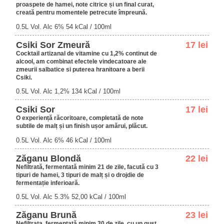
proaspete de hamei, note citrice și un final curat,
creată pentru momentele petrecute împreună.
0.5L Vol. Alc 6% 54 kCal / 100ml
Csiki Sor Zmeură
17 lei
Cocktail artizanal de vitamine cu 1,2% continut de
alcool, am combinat efectele vindecatoare ale
zmeurii salbatice si puterea hranitoare a berii
Csiki.
0.5L Vol. Alc 1,2% 134 kCal / 100ml
Csiki Sor
17 lei
O experiență răcoritoare, completată de note
subtile de malț și un finish ușor amărui, plăcut.
0.5L Vol. Alc 6% 46 kCal / 100ml
Zăganu Blondă
22 lei
Nefiltrată, fermentată minim 21 de zile, facută cu 3
tipuri de hamei, 3 tipuri de malț și o drojdie de
fermentație inferioară.
0.5L Vol. Alc 5.3% 52,00 kCal / 100ml
Zăganu Brună
23 lei
Nefiltrata, fermentată minim 30 de zile, cu un gust