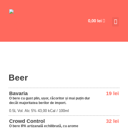
0,00
lei
Beer
Bavaria
19 lei
O bere cu gust plin, ușor, răcoritor și mai puțin dur
decât majoritatea berilor de import.
0.5L Vol. Alc 5% 43,00 kCal / 100ml
Crowd Control
32 lei
O bere IPA artizanală echilibrată, cu arome