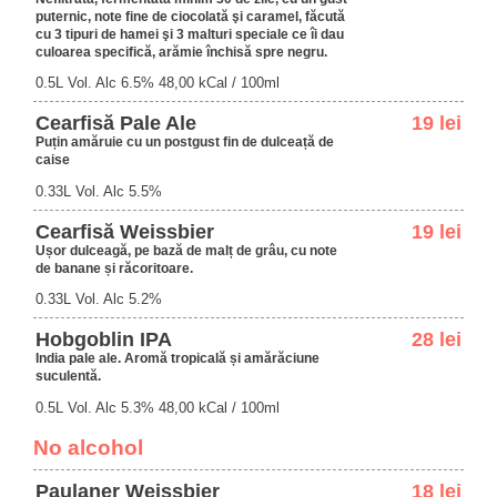
puternic, note fine de ciocolată şi caramel, făcută
cu 3 tipuri de hamei şi 3 malturi speciale ce îi dau
culoarea specifică, arămie închisă spre negru.
0.5L Vol. Alc 6.5% 48,00 kCal / 100ml
Cearfisă Pale Ale
19 lei
Puțin amăruie cu un postgust fin de dulceață de
caise
0.33L Vol. Alc 5.5%
Cearfisă Weissbier
19 lei
Ușor dulceagă, pe bază de malț de grâu, cu note
de banane și răcoritoare.
0.33L Vol. Alc 5.2%
Hobgoblin IPA
28 lei
India pale ale. Aromă tropicală și amărăciune
suculentă.
0.5L Vol. Alc 5.3% 48,00 kCal / 100ml
No alcohol
Paulaner Weissbier
18 lei