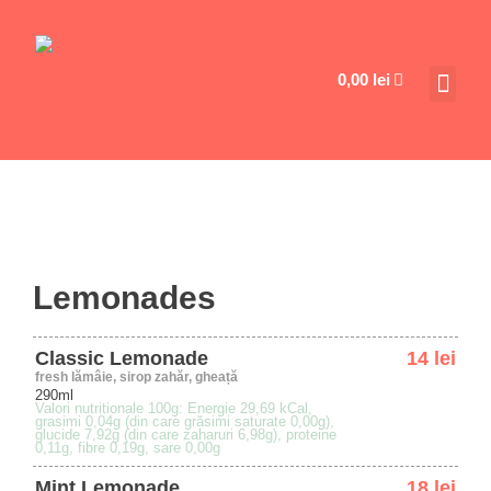
0,00
lei
Lemonades
Classic Lemonade
14 lei
fresh lămâie, sirop zahăr, gheață
290ml
Valori nutritionale 100g: Energie 29,69 kCal,
grasimi 0,04g (din care grăsimi saturate 0,00g),
glucide 7,92g (din care zaharuri 6,98g), proteine
0,11g, fibre 0,19g, sare 0,00g
Mint Lemonade
18 lei