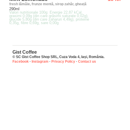
fresh lămâie, frunze mentă, sirop zahăr, gheață
290ml
Valori nutritionale 100g: Energie 22,87 kCal,
grasimi 0,09g (din care grăsimi saturate 0,02g),
glucide 5,80g (din care zaharuri 4,49g), proteine
0,35g, fibre 0,69g, sare 0,00g
Gist Coffee
© SC Gist Coffee Shop SRL, Cuza Voda 4, Iași, România.
Facebook
·
Instagram
·
Privacy Policy
·
Contact us